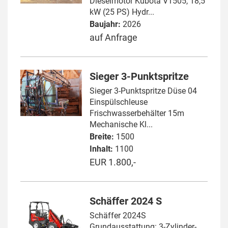
Dieselmotor Kubota V1505, 18,5
kW (25 PS) Hydr...
Baujahr:
2026
auf Anfrage
Sieger 3-Punktspritze
Sieger 3-Punktspritze Düse 04
Einspülschleuse
Frischwasserbehälter 15m
Mechanische Kl...
Breite:
1500
Inhalt:
1100
EUR 1.800,-
Schäffer 2024 S
Schäffer 2024S
Grundausstattung: 3-Zylinder-