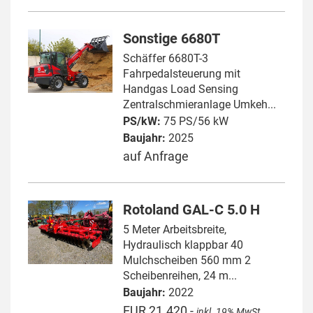
Sonstige 6680T
Schäffer 6680T-3
Fahrpedalsteuerung mit
Handgas Load Sensing
Zentralschmieranlage Umkeh...
PS/kW:
75 PS/56 kW
Baujahr:
2025
auf Anfrage
Rotoland GAL-C 5.0 H
5 Meter Arbeitsbreite,
Hydraulisch klappbar 40
Mulchscheiben 560 mm 2
Scheibenreihen, 24 m...
Baujahr:
2022
EUR 21.420,-
inkl. 19% MwSt