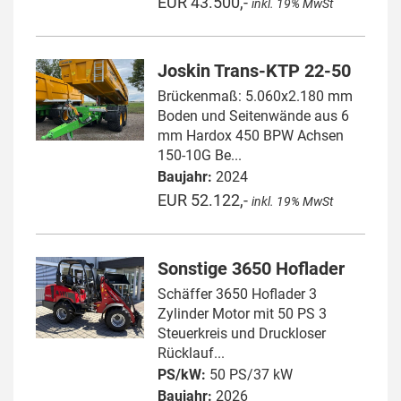
EUR 43.500,-
inkl. 19% MwSt
Joskin Trans-KTP 22-50
Brückenmaß: 5.060x2.180 mm
Boden und Seitenwände aus 6
mm Hardox 450 BPW Achsen
150-10G Be...
Baujahr:
2024
EUR 52.122,-
inkl. 19% MwSt
Sonstige 3650 Hoflader
Schäffer 3650 Hoflader 3
Zylinder Motor mit 50 PS 3
Steuerkreis und Druckloser
Rücklauf...
PS/kW:
50 PS/37 kW
Baujahr:
2026