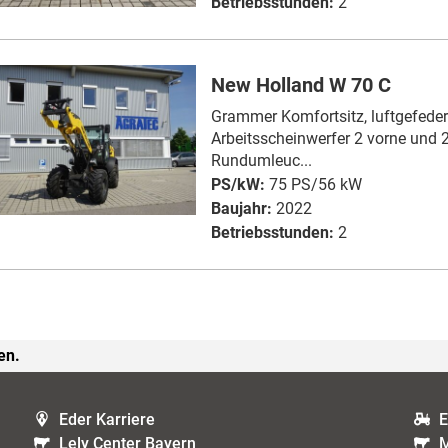
Betriebsstunden:
2
New Holland W 70 C
Grammer Komfortsitz, luftgefede
Arbeitsscheinwerfer 2 vorne und 2
Rundumleuc...
PS/kW:
75 PS/56 kW
Baujahr:
2022
Betriebsstunden:
2
en.
Eder Karriere
E
Lely Center Bayern
M