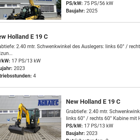
PS/kW:
75 PS/56 kW
Baujahr:
2025
w Holland E 19 C
abtiefe: 2.40 mtr. Schwenkwinkel des Auslegers: links 60° / rech
zun...
/kW:
17 PS/13 kW
ujahr:
2023
triebsstunden:
4
New Holland E 19 C
Grabtiefe: 2.40 mtr. Schwenkwink
links 60° / rechts 60° Kabine mit 
PS/kW:
17 PS/13 kW
Baujahr:
2023