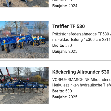
Baujahr:
2024
Treffler TF 530
Präzisionsfederzahnegge TF530 Ar
m, Feldaufteilung 1x300 cm 2x11
Breite:
530
Baujahr:
2025
Köckerling Allrounder 530 
VORFÜHRMASCHINE Allrounder cl
Herkuleszinken hydraulische Tiefe
Breite:
500
Baujahr:
2025