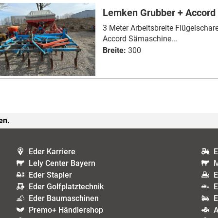
Lemken Grubber + Accord
3 Meter Arbeitsbreite Flügelschar
Accord Sämaschine...
Breite:
300
en.
Eder Karriere
E
Lely Center Bayern
M
Eder Stapler
E
Eder Golfplatztechnik
E
Eder Baumaschinen
E
Premo+ Händlershop
A