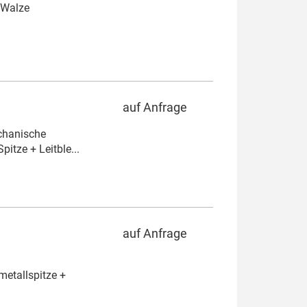
-Walze
auf Anfrage
chanische
itze + Leitble...
auf Anfrage
metallspitze +