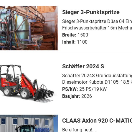
Sieger 3-Punktspritze
Sieger 3-Punktspritze Düse 04 Ei
Frischwasserbehälter 15m Mechan
Breite:
1500
Inhalt:
1100
Schäffer 2024 S
Schäffer 2024S Grundausstattung:
Dieselmotor Kubota D1105, 18,5 k
PS/kW:
25 PS/19 kW
Baujahr:
2026
CLAAS Axion 920 C-MATI
Bereifung neu!...