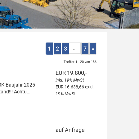
...
1
2
3
7
»
Treffer 1 - 20 von 136
EUR 19.800,-
inkl. 19% MwSt
0K Baujahr 2025
EUR 16.638,66 exkl.
nd!!! Achtu...
19% MwSt
auf Anfrage