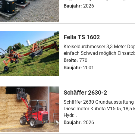
Baujahr:
2026
Fella TS 1602
Kreiseldurchmesser 3,3 Meter D
einfach Schwad möglich Einsatzbe
Breite:
770
Baujahr:
2001
Schäffer 2630-2
Schäffer 2630 Grundausstattung 4
Dieselmotor Kubota V1505, 18,5 
Hydr...
Baujahr:
2026