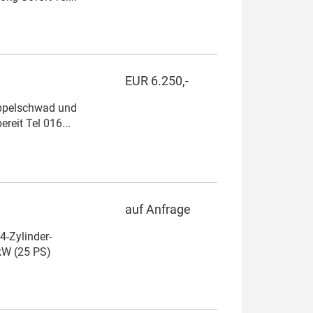
EUR 6.250,-
oppelschwad und
reit Tel 016...
auf Anfrage
-Zylinder-
kW (25 PS)