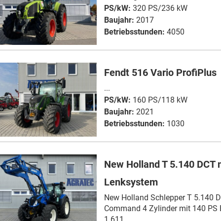
PS/kW:
320 PS/236 kW
Baujahr:
2017
Betriebsstunden:
4050
Fendt 516 Vario ProfiPlus
...
PS/kW:
160 PS/118 kW
Baujahr:
2021
Betriebsstunden:
1030
New Holland T 5.140 DCT 
Lenksystem
New Holland Schlepper T 5.140 
Command 4 Zylinder mit 140 PS 
1.611...