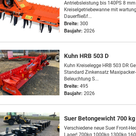
Antriebsleistung bis 140PS 8 mm
Kreiselgetriebewanne mit wartung
Dauerfließf...
Breite:
300
Baujahr:
2026
Kuhn HRB 503 D
Kuhn Kreiselegge HRB 503 DR Ge
Standard Zinkensatz Maxipacker
Beleuchtung S...
Breite:
495
Baujahr:
2026
Suer Betongewicht 700 kg
Verschiedene neue Suer Front-He
Lager! 700kg 1000kg 1300kg 1600k