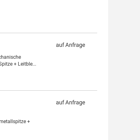
auf Anfrage
chanische
itze + Leitble...
auf Anfrage
metallspitze +