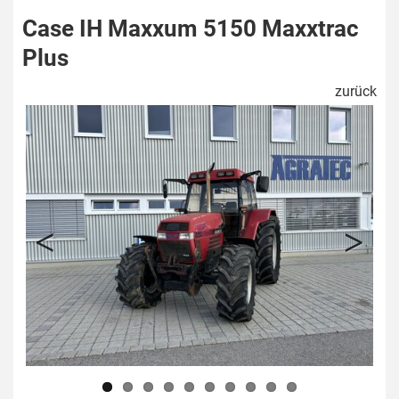
Case IH Maxxum 5150 Maxxtrac
Plus
zurück
Previous
Next