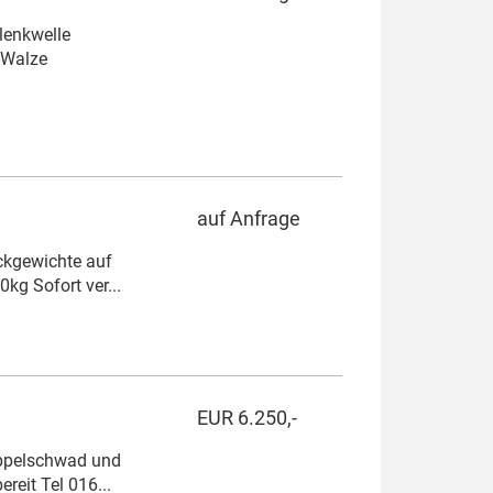
lenkwelle
-Walze
auf Anfrage
ckgewichte auf
g Sofort ver...
EUR 6.250,-
oppelschwad und
reit Tel 016...