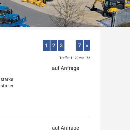
...
1
2
3
7
»
Treffer 1 - 20 von 136
auf Anfrage
 starke
sfreier
auf Anfrage