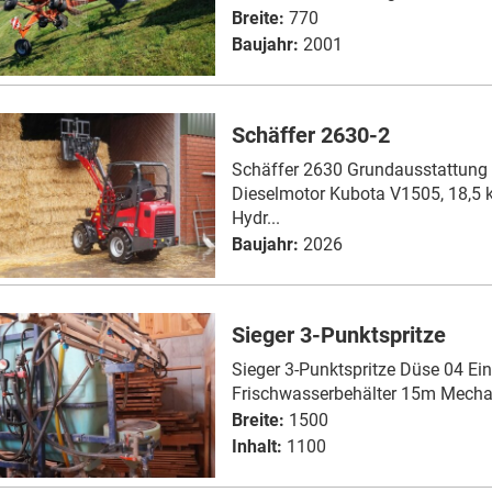
Breite:
770
Baujahr:
2001
Schäffer 2630-2
Schäffer 2630 Grundausstattung 4
Dieselmotor Kubota V1505, 18,5 
Hydr...
Baujahr:
2026
Sieger 3-Punktspritze
Sieger 3-Punktspritze Düse 04 Ei
Frischwasserbehälter 15m Mechan
Breite:
1500
Inhalt:
1100