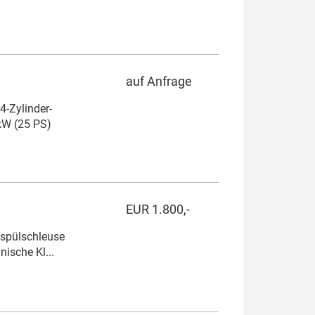
auf Anfrage
-Zylinder-
kW (25 PS)
EUR 1.800,-
nspülschleuse
ische Kl...