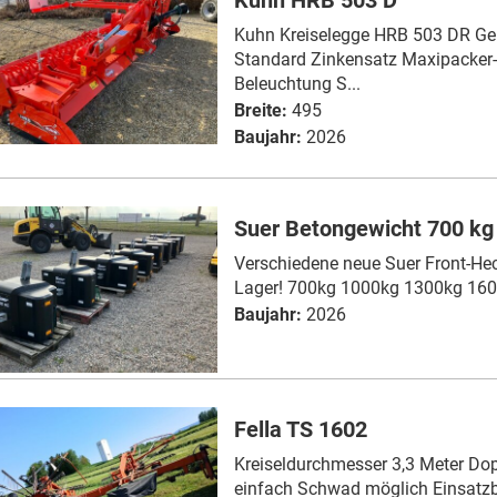
Kuhn HRB 503 D
Kuhn Kreiselegge HRB 503 DR Ge
Standard Zinkensatz Maxipacker
Beleuchtung S...
Breite:
495
Baujahr:
2026
Suer Betongewicht 700 kg
Verschiedene neue Suer Front-He
Lager! 700kg 1000kg 1300kg 1600k
Baujahr:
2026
Fella TS 1602
Kreiseldurchmesser 3,3 Meter D
einfach Schwad möglich Einsatzbe