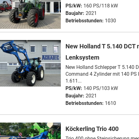
PS/kW:
160 PS/118 kW
Baujahr:
2021
Betriebsstunden:
1030
New Holland T 5.140 DCT 
Lenksystem
New Holland Schlepper T 5.140 
Command 4 Zylinder mit 140 PS 
1.611...
PS/kW:
140 PS/103 kW
Baujahr:
2021
Betriebsstunden:
1610
Köckerling Trio 400
Trio 400 ohne Steinsicherung me