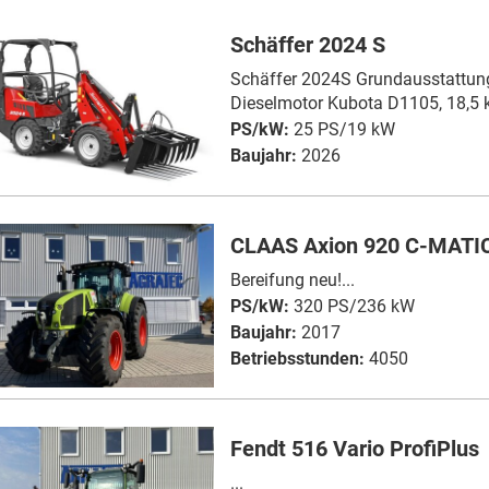
Schäffer 2024 S
Schäffer 2024S Grundausstattung:
Dieselmotor Kubota D1105, 18,5 k
PS/kW:
25 PS/19 kW
Baujahr:
2026
CLAAS Axion 920 C-MATI
Bereifung neu!...
PS/kW:
320 PS/236 kW
Baujahr:
2017
Betriebsstunden:
4050
Fendt 516 Vario ProfiPlus
...